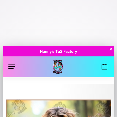
Nanny’s Tu2 Factory
0