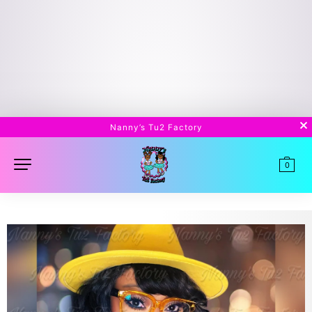
Nanny’s Tu2 Factory
0