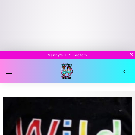
Nanny’s Tu2 Factory
0