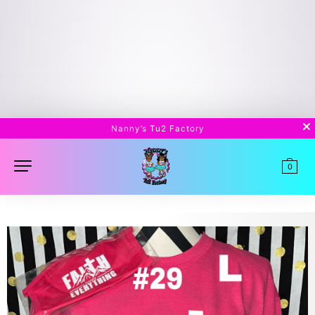
Nanny’s Tu2 Factory
0