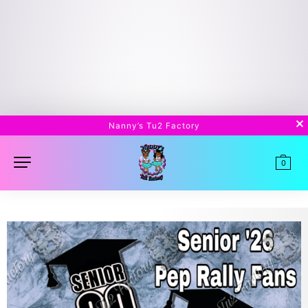
Nanny’s Tu2 Factory
0