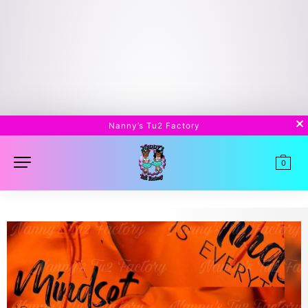
Nanny’s Tu2 Factory
0