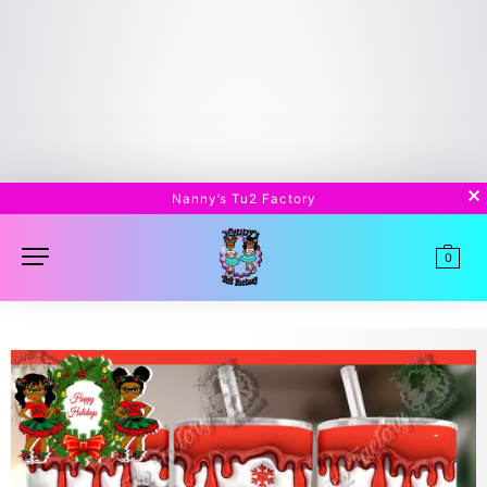
Nanny’s Tu2 Factory
0