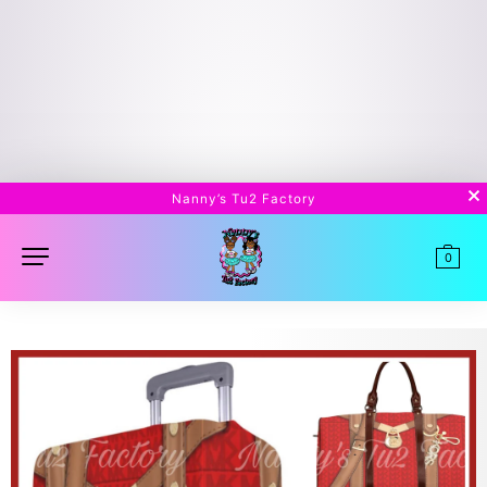
Nanny’s Tu2 Factory
0