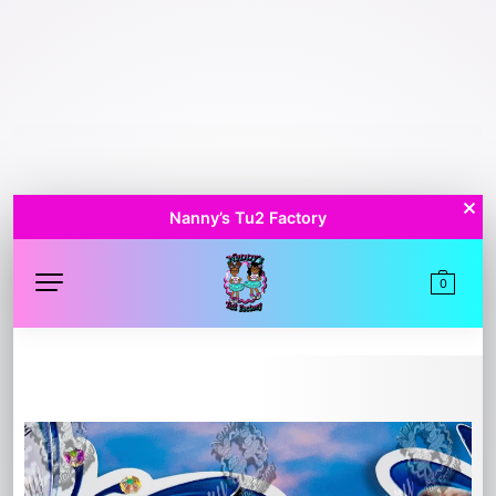
Nanny’s Tu2 Factory
0